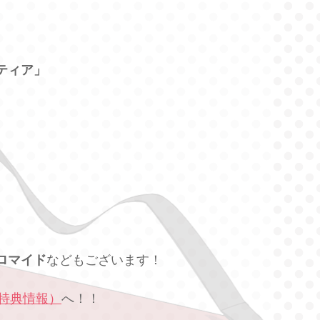
ティア」
ロマイド
などもございます！
特典情報）
へ！！