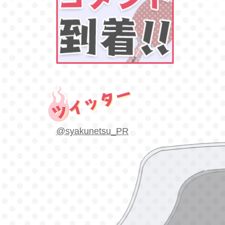
@syakunetsu_PR