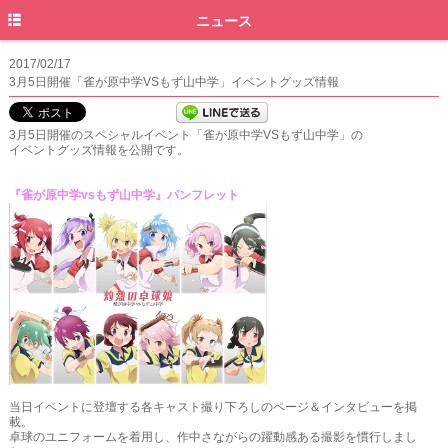
トップ
ニュース
ニュース
2017/02/17
3月5日開催「雀が原中学VSもず山中学」イベントグッズ情報
イントロダクション
ストーリー
3月5日開催のスペシャルイベント「雀が原中学VSもず山中学」の
イベントグッズ情報を公開です。
スタッフキャスト
『雀が原中学vsもず山中学』パンフレット
キャラクター
オンエア
ムービー
ディスコグラフィ
特典情報
グッズ
当日イベントに登壇する各キャスト撮り下ろしのページ＆インタビューを掲
載。
卓球のユニフォームを着用し、作中さながらの躍動感ある撮影を慣行しまし
イベント