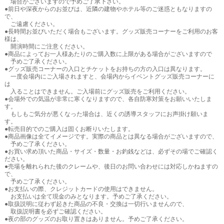
場合がございますので予めご了承下さい。
●前日や深夜からのお並びは、近隣の建物やホテル等のご迷惑ともなりますの
で、
ご遠慮ください。
●長時間お並びいただく場合もございます。グッズ販売コーナーをご利用のお客
様は、
開演時間にご注意ください。
●商品によってお一人様あたりのご購入数に上限がある場合がございますので
予めご了承ください。
●グッズ販売コーナーの入口とチケットをお持ちの方の入口は異なります。
一度会場内にご入場されますと、会場内からイベントグッズ販売コーナーに
は
入ることはできません。ご入場前にグッズ販売をご利用ください。
●会場外での気温が非常に寒くなりますので、各自防寒対策をお願いいたしま
す。
もしもご気分が悪くなった場合は、近くの誘導スタッフにお声掛け願いま
す。
●転売目的でのご購入は固くお断りいたします。
●商品画像は全てイメージです。実際の商品とは異なる場合がございますので、
予めご了承ください。
●お買い求め頂いた商品・サイズ・数量・お釣銭などは、必ずその場でご確認く
ださい。
●売場を離れられた後のクレームや、後日のお問い合わせには対応しかねますの
で、
予めご了承ください。
●お支払いの際、クレジットカードの使用はできません。
お支払いは全て現金のみとなります。予めご了承ください。
●取扱説明に従わず起きた商品の不良・交換は一切行いませんので、
取扱説明書を必ずご確認ください。
●夜の部のグッズのお取り置きはありません。予めご了承ください。