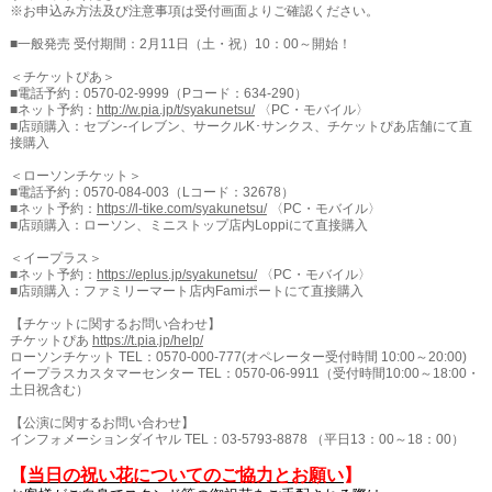
※お申込み方法及び注意事項は受付画面よりご確認ください。
■一般発売 受付期間：2月11日（土・祝）10：00～開始！
＜チケットぴあ＞
■電話予約：0570-02-9999（Pコード：634-290）
■ネット予約：
http://w.pia.jp/t/syakunetsu/
〈PC・モバイル〉
■店頭購入：セブン-イレブン、サークルK･サンクス、チケットぴあ店舗にて直
接購入
＜ローソンチケット＞
■電話予約：0570-084-003（Lコード：32678）
■ネット予約：
https://l-tike.com/syakunetsu/
〈PC・モバイル〉
■店頭購入：ローソン、ミニストップ店内Loppiにて直接購入
＜イープラス＞
■ネット予約：
https://eplus.jp/syakunetsu/
〈PC・モバイル〉
■店頭購入：ファミリーマート店内Famiポートにて直接購入
【チケットに関するお問い合わせ】
チケットぴあ
https://t.pia.jp/help/
ローソンチケット TEL：0570-000-777(オペレーター受付時間 10:00～20:00)
イープラスカスタマーセンター TEL：0570-06-9911（受付時間10:00～18:00・
土日祝含む）
【公演に関するお問い合わせ】
インフォメーションダイヤル TEL：03-5793-8878 （平日13：00～18：00）
【
当日の祝い花についてのご協力とお願い
】