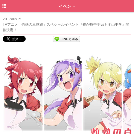
トップ
イベント
ニュース
2017/02/15
TVアニメ「灼熱の卓球娘」スペシャルイベント『雀が原中学vsもず山中学』開
イントロダクション
催決定！
ストーリー
スタッフキャスト
キャラクター
オンエア
ムービー
ディスコグラフィ
特典情報
グッズ
イベント