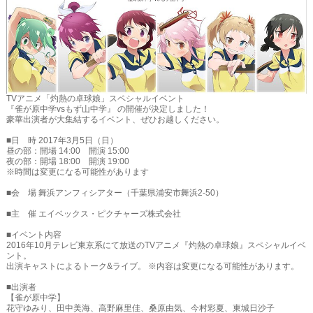
TVアニメ「灼熱の卓球娘」スペシャルイベント
『雀が原中学vsもず山中学』 の開催が決定しました！
豪華出演者が大集結するイベント、ぜひお越しください。
■日 時 2017年3月5日（日）
昼の部：開場 14:00 開演 15:00
夜の部：開場 18:00 開演 19:00
※時間は変更になる可能性があります
■会 場 舞浜アンフィシアター（千葉県浦安市舞浜2-50）
■主 催 エイベックス・ピクチャーズ株式会社
■イベント内容
2016年10月テレビ東京系にて放送のTVアニメ『灼熱の卓球娘』スペシャルイベ
ント。
出演キャストによるトーク&ライブ。 ※内容は変更になる可能性があります。
■出演者
【雀が原中学】
花守ゆみり、田中美海、高野麻里佳、桑原由気、今村彩夏、東城日沙子