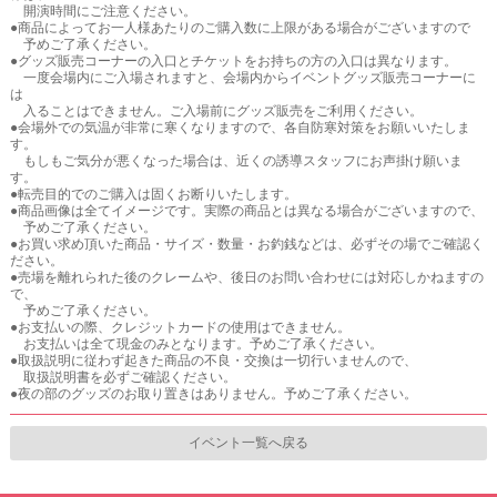
開演時間にご注意ください。
●商品によってお一人様あたりのご購入数に上限がある場合がございますので
予めご了承ください。
●グッズ販売コーナーの入口とチケットをお持ちの方の入口は異なります。
一度会場内にご入場されますと、会場内からイベントグッズ販売コーナーに
は
入ることはできません。ご入場前にグッズ販売をご利用ください。
●会場外での気温が非常に寒くなりますので、各自防寒対策をお願いいたしま
す。
もしもご気分が悪くなった場合は、近くの誘導スタッフにお声掛け願いま
す。
●転売目的でのご購入は固くお断りいたします。
●商品画像は全てイメージです。実際の商品とは異なる場合がございますので、
予めご了承ください。
●お買い求め頂いた商品・サイズ・数量・お釣銭などは、必ずその場でご確認く
ださい。
●売場を離れられた後のクレームや、後日のお問い合わせには対応しかねますの
で、
予めご了承ください。
●お支払いの際、クレジットカードの使用はできません。
お支払いは全て現金のみとなります。予めご了承ください。
●取扱説明に従わず起きた商品の不良・交換は一切行いませんので、
取扱説明書を必ずご確認ください。
●夜の部のグッズのお取り置きはありません。予めご了承ください。
イベント一覧へ戻る