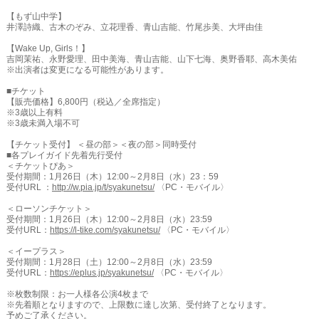
【もず山中学】
井澤詩織、古木のぞみ、立花理香、青山吉能、竹尾歩美、大坪由佳
【Wake Up, Girls！】
吉岡茉祐、永野愛理、田中美海、青山吉能、山下七海、奥野香耶、高木美佑
※出演者は変更になる可能性があります。
■チケット
【販売価格】6,800円（税込／全席指定）
※3歳以上有料
※3歳未満入場不可
【チケット受付】 ＜昼の部＞＜夜の部＞同時受付
■各プレイガイド先着先行受付
＜チケットぴあ＞
受付期間：1月26日（木）12:00～2月8日（水）23：59
受付URL ：
http://w.pia.jp/t/syakunetsu/
〈PC・モバイル〉
＜ローソンチケット＞
受付期間：1月26日（木）12:00～2月8日（水）23:59
受付URL：
https://l-tike.com/syakunetsu/
〈PC・モバイル〉
＜イープラス＞
受付期間：1月28日（土）12:00～2月8日（水）23:59
受付URL：
https://eplus.jp/syakunetsu/
〈PC・モバイル〉
※枚数制限：お一人様各公演4枚まで
※先着順となりますので、上限数に達し次第、受付終了となります。
予めご了承ください。