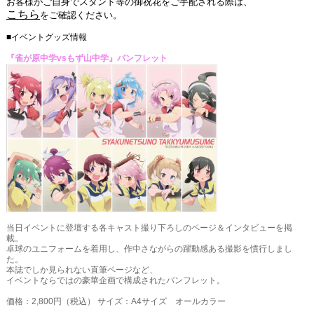
お客様がご自身でスタンド等の御祝花をご手配される際は、
こちら
をご確認ください。
■イベントグッズ情報
『雀が原中学vsもず山中学』パンフレット
当日イベントに登壇する各キャスト撮り下ろしのページ＆インタビューを掲
載。
卓球のユニフォームを着用し、作中さながらの躍動感ある撮影を慣行しまし
た。
本誌でしか見られない直筆ページなど、
イベントならではの豪華企画で構成されたパンフレット。
価格：2,800円（税込） サイズ：A4サイズ オールカラー