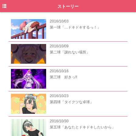
トップ
ストーリー
ニュース
2016/10/03
第一球「…ドキドキするっ！」
イントロダクション
ストーリー
2016/10/09
第二球「譲れない場所」
スタッフキャスト
キャラクター
2016/10/16
オンエア
第三球 好きっ!!
ムービー
2016/10/23
ディスコグラフィ
第四球「タイクツな卓球」
特典情報
2016/10/30
グッズ
第五球「あなたとドキドキしたいから」
イベント