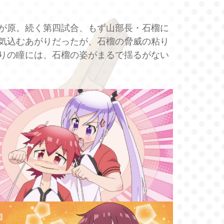
が原。続く第四試合、もず山部長・石榴に
気込むあがりだったが、石榴の脅威の粘り
りの瞳には、石榴の姿がまるで揺るがない