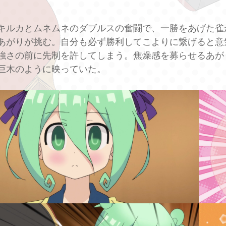
キルカとムネムネのダブルスの奮闘で、一勝をあげた雀
あがりが挑む。自分も必ず勝利してこよりに繋げると意
強さの前に先制を許してしまう。焦燥感を募らせるあが
巨木のように映っていた。