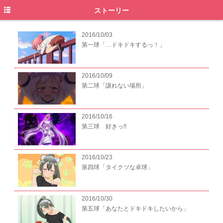
トップ
ストーリー
ニュース
2016/10/03
第一球「…ドキドキするっ！」
イントロダクション
ストーリー
2016/10/09
第二球「譲れない場所」
スタッフキャスト
キャラクター
2016/10/16
オンエア
第三球 好きっ!!
ムービー
2016/10/23
ディスコグラフィ
第四球「タイクツな卓球」
特典情報
2016/10/30
グッズ
第五球「あなたとドキドキしたいから」
イベント